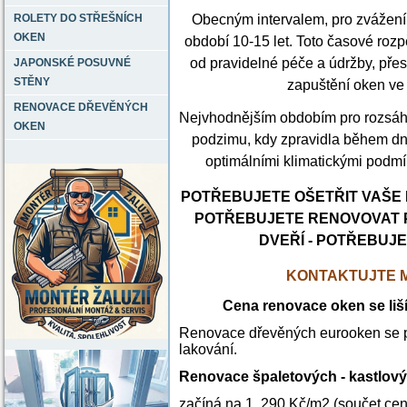
Obecným intervalem, pro zvážení
ROLETY DO STŘEŠNÍCH
OKEN
období 10-15 let. Toto časové rozp
od pravidelné péče a údržby, pře
JAPONSKÉ POSUVNÉ
STĚNY
zapuštění oken ve 
RENOVACE DŘEVĚNÝCH
Nejvhodnějším obdobím pro rozsáhl
OKEN
podzimu, kdy zpravidla během dn
optimálními klimatickými podmí
POTŘEBUJETE OŠETŘIT VAŠE
POTŘEBUJETE RENOVOVAT 
DVEŘÍ - POTŘEBUJE
KONTAKTUJTE M
Cena renovace oken se liš
Renovace dřevěných eurooken se poh
lakování.
Renovace špaletových - kastlov
začíná na 1. 290 Kč/m2 (součet ce