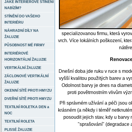
JAKÉ INTERIÉROVÉ STÍNĚNÍ
NABÍZÍM?
STÍNĚNÍ DO VAŠEHO
INTERIÉRU
NÁHRADNÍ DÍLY NA
specializovanou firmu, která vyr
ŽALUZIE
vrch. Více lokálních poškození, kte
PŮSOBNOST MÉ FIRMY
nátěr
INTERIÉROVÉ
Renovace
HORIZONTÁLNÍ ŽALUZIE
VERTIKÁLNÍ ŽALUZIE
Dnešní doba jde ruku v ruce s mod
ZÁCLONOVÉ VERTIKÁLNÍ
vyšší kvalitou použitých barev a v
ŽALUZIE
Odolnost barvy je dnes na diametr
OKENNÍ SÍTĚ PROTI HMYZU
proti povětrnostním vlivům výz
DVEŘNÍ SÍTĚ PROTI HMYZU
Při správném užívání a péči jsou o
TEXTILNÍ ROLETKA DEN a
krásném (a někdy i téměř netknutém
NOC
posoudit jejich stav, kdy u bar
TEXTILNÍ ROLETA
"sprašování" (degradace a
PLISSÉ ŽALUZIE