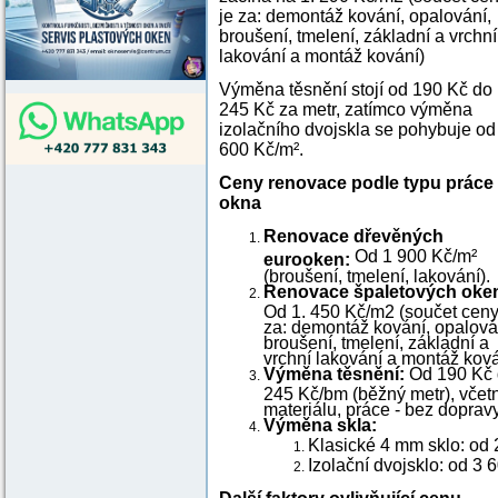
je za: demontáž kování, opalování,
broušení, tmelení, základní a vrchní
lakování a montáž kování)
Výměna těsnění stojí od 190 Kč do
245 Kč za metr, zatímco výměna
izolačního dvojskla se pohybuje od
600 Kč/m².
Ceny renovace podle typu práce
okna
Renovace dřevěných
Od 1 900 Kč/m²
eurooken:
(broušení, tmelení, lakování).
Renovace špaletových oke
Od 1. 450 Kč/m2 (součet ceny
za: demontáž kování, opalová
broušení, tmelení, základní a
vrchní lakování a montáž ková
Výměna těsnění:
Od 190 Kč
245 Kč/bm (běžný metr), včet
materiálu, práce - bez doprav
Výměna skla:
Klasické 4 mm sklo: od 
Izolační dvojsklo: od 3 