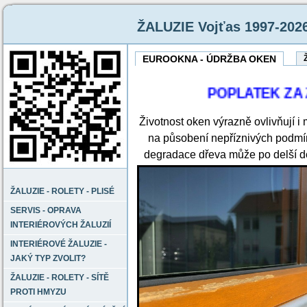
ŽALUZIE Vojťas 1997-202
EUROOKNA - ÚDRŽBA OKEN
POPLATEK ZA ZA
Životnost oken výrazně ovlivňují 
na působení nepříznivých podmín
degradace dřeva může po delší 
ŽALUZIE - ROLETY - PLISÉ
SERVIS - OPRAVA
INTERIÉROVÝCH ŽALUZIÍ
INTERIÉROVÉ ŽALUZIE -
JAKÝ TYP ZVOLIT?
ŽALUZIE - ROLETY - SÍTĚ
PROTI HMYZU