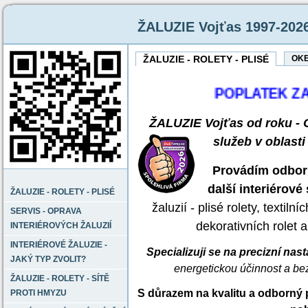
ŽALUZIE Vojťas 1997-202
ŽALUZIE - ROLETY - PLISÉ
OKE
POPLATEK ZA Z
ŽALUZIE Vojťas od roku 
služeb v oblast
Provádím odborn
další interiérové 
ŽALUZIE - ROLETY - PLISÉ
žaluzií - plisé rolety, textiln
SERVIS - OPRAVA
dekorativních rolet 
INTERIÉROVÝCH ŽALUZIÍ
INTERIÉROVÉ ŽALUZIE -
Specializuji se na precizní nast
JAKÝ TYP ZVOLIT?
energetickou účinnost a bez
ŽALUZIE - ROLETY - SÍTĚ
S důrazem na kvalitu a odborný 
PROTI HMYZU