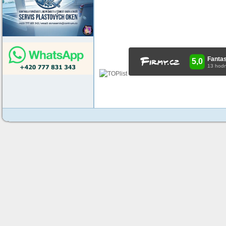
žaluzie pelhřimov, montáž žaluzií pelhřimov, servis žaluzií pelhřimov, s
řečice, žaluzie nová včelnice, žaluzie chýnov, žaluzie pelhřimovsko, žal
žaluzie vysočina, látkové rolety pelhřimov, látkové rolety jihlava, den a n
těsnění do oken jihlava, nátěry dřevěných oken pelhřimov, ná