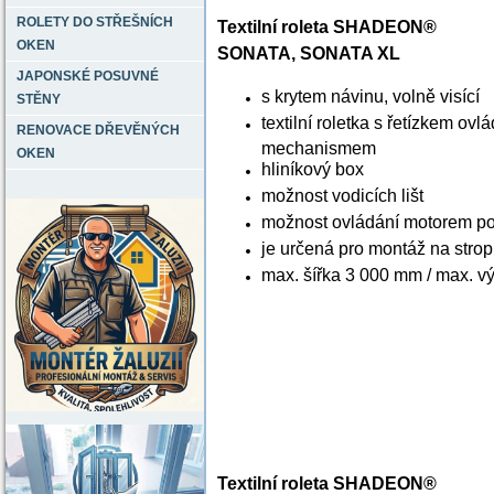
ROLETY DO STŘEŠNÍCH
Textilní roleta SHADEON®
OKEN
SONATA, SONATA XL
JAPONSKÉ POSUVNÉ
s krytem návinu, volně visící
STĚNY
textilní roletka s řetízkem ov
RENOVACE DŘEVĚNÝCH
mechanismem
OKEN
hliníkový box
možnost vodicích lišt
možnost ovládání motorem p
je určená pro montáž na stro
max. šířka 3 000 mm / max. 
Textilní roleta SHADEON®