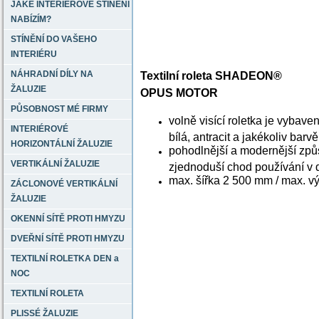
JAKÉ INTERIÉROVÉ STÍNĚNÍ
NABÍZÍM?
STÍNĚNÍ DO VAŠEHO
INTERIÉRU
NÁHRADNÍ DÍLY NA
Textilní roleta SHADEON®
ŽALUZIE
OPUS MOTOR
PŮSOBNOST MÉ FIRMY
volně visící roletka je vybav
INTERIÉROVÉ
bílá, antracit a jakékoliv bar
HORIZONTÁLNÍ ŽALUZIE
pohodlnější a modernější zp
VERTIKÁLNÍ ŽALUZIE
zjednoduší chod používání v
max. šířka 2 500 mm / max. 
ZÁCLONOVÉ VERTIKÁLNÍ
ŽALUZIE
OKENNÍ SÍTĚ PROTI HMYZU
DVEŘNÍ SÍTĚ PROTI HMYZU
TEXTILNÍ ROLETKA DEN a
NOC
TEXTILNÍ ROLETA
PLISSÉ ŽALUZIE