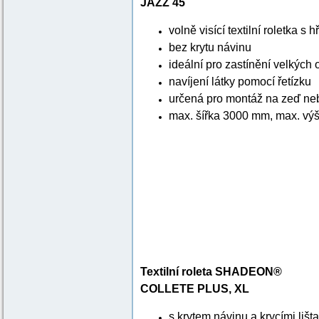
JAZZ 45
volně visící textilní roletka s
bez krytu návinu
ideální pro zastínění velkých
navíjení látky pomocí řetízku
určená pro montáž na zeď neb
max. šířka 3000 mm, max. výšk
Textilní roleta SHADEON®
COLLETE PLUS, XL
s krytem návinu a krycími lišt