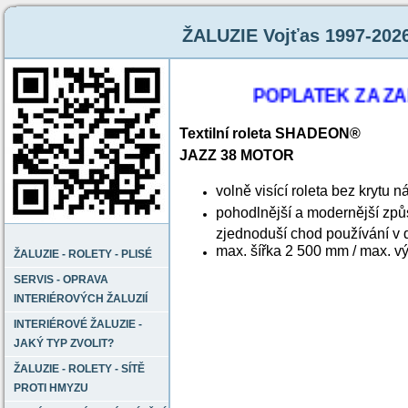
ŽALUZIE Vojťas 1997-202
POPLATEK ZA ZAMĚŘ
Textilní roleta SHADEON®
JAZZ 38 MOTOR
volně visící roleta bez krytu n
pohodlnější a modernější zp
zjednoduší chod používání v
max. šířka 2 500 mm / max. 
ŽALUZIE - ROLETY - PLISÉ
SERVIS - OPRAVA
INTERIÉROVÝCH ŽALUZIÍ
INTERIÉROVÉ ŽALUZIE -
JAKÝ TYP ZVOLIT?
ŽALUZIE - ROLETY - SÍTĚ
PROTI HMYZU