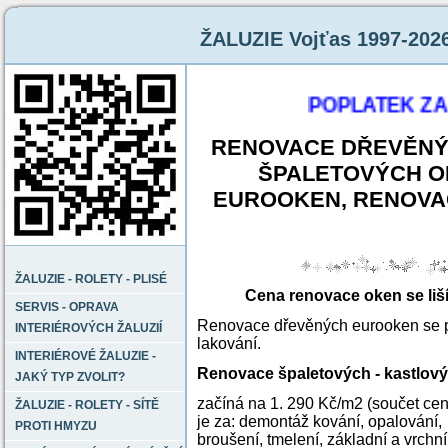
ŽALUZIE Vojťas 1997-202
POPLATEK ZA Z
RENOVACE DŘEVĚNÝ
ŠPALETOVÝCH O
EUROOKEN, RENOVA
ŽALUZIE - ROLETY - PLISÉ
Cena renovace oken se liš
SERVIS - OPRAVA
Renovace dřevěných eurooken se poh
INTERIÉROVÝCH ŽALUZIÍ
lakování.
INTERIÉROVÉ ŽALUZIE -
Renovace špaletových - kastlov
JAKÝ TYP ZVOLIT?
začíná na
1. 290 Kč/m2 (součet ce
ŽALUZIE - ROLETY - SÍTĚ
je za: demontáž kování, opalování,
PROTI HMYZU
broušení, tmelení, základní a vrchní