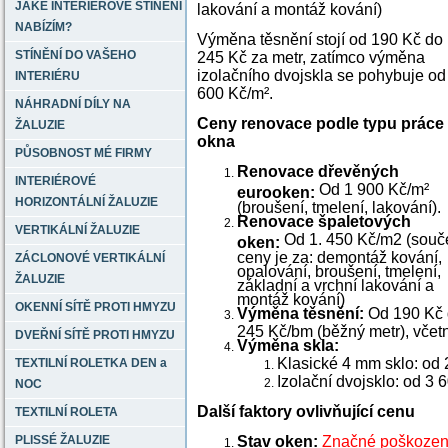
JAKÉ INTERIÉROVÉ STÍNĚNÍ
lakování a montáž kování)
NABÍZÍM?
Výměna těsnění stojí od 190 Kč do
STÍNĚNÍ DO VAŠEHO
245 Kč za metr, zatímco výměna
izolačního dvojskla se pohybuje od
INTERIÉRU
600 Kč/m².
NÁHRADNÍ DÍLY NA
Ceny renovace podle typu práce
ŽALUZIE
okna
PŮSOBNOST MÉ FIRMY
Renovace dřevěných
INTERIÉROVÉ
Od 1 900 Kč/m²
eurooken:
HORIZONTÁLNÍ ŽALUZIE
(broušení, tmelení, lakování).
Renovace špaletových
VERTIKÁLNÍ ŽALUZIE
Od 1. 450 Kč/m2 (souč
oken:
ceny je za: demontáž kování,
ZÁCLONOVÉ VERTIKÁLNÍ
opalování, broušení, tmelení,
ŽALUZIE
základní a vrchní lakování a
montáž kování)
OKENNÍ SÍTĚ PROTI HMYZU
Výměna těsnění:
Od 190 Kč
245 Kč/bm (běžný metr), včetn
DVEŘNÍ SÍTĚ PROTI HMYZU
Výměna skla:
Klasické 4 mm sklo: od 
TEXTILNÍ ROLETKA DEN a
Izolační dvojsklo: od 3 
NOC
Další faktory ovlivňující cenu
TEXTILNÍ ROLETA
Stav oken:
Značné poškozen
PLISSÉ ŽALUZIE