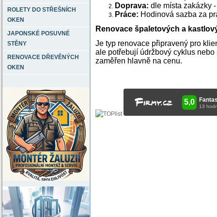
Doprava:
dle místa zakázky -
ROLETY DO STŘEŠNÍCH
Práce:
Hodinová sazba za prá
OKEN
Renovace špaletových a kastlov
JAPONSKÉ POSUVNÉ
Je typ renovace připravený pro klien
STĚNY
ale potřebují údržbový cyklus nebo 
RENOVACE DŘEVĚNÝCH
zaměřen hlavně na cenu.
OKEN
RENOVACE DŘEVĚNÝCH OKEN, NÁTĚRY DŘEVĚNÝCH OKEN, NÁ
DO OKEN A DVEŘÍ, RENOVACE OKEN VYSO