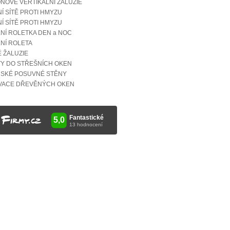
NOVÉ VERTIKÁLNÍ ŽALUZIE
Í SÍTĚ PROTI HMYZU
Í SÍTĚ PROTI HMYZU
LNÍ ROLETKA DEN a NOC
LNÍ ROLETA
É ŽALUZIE
Y DO STŘEŠNÍCH OKEN
SKÉ POSUVNÉ STĚNY
VACE DŘEVĚNÝCH OKEN