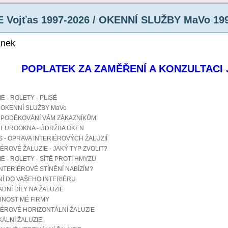
 Vojťas 1997-2026 / OKENNÍ SLUŽBY MaVo 19
ánek
POPLATEK ZA ZAMĚŘENÍ A KONZULTACI JE 
E - ROLETY - PLISÉ
OKENNÍ SLUŽBY MaVo
PODĚKOVÁNÍ VÁM ZÁKAZNÍKŮM
EUROOKNA - ÚDRŽBA OKEN
S - OPRAVA INTERIÉROVÝCH ŽALUZIÍ
IÉROVÉ ŽALUZIE - JAKÝ TYP ZVOLIT?
IE - ROLETY - SÍTĚ PROTI HMYZU
INTERIÉROVÉ STÍNĚNÍ NABÍZÍM?
NÍ DO VAŠEHO INTERIÉRU
DNÍ DÍLY NA ŽALUZIE
NOST MÉ FIRMY
IÉROVÉ HORIZONTÁLNÍ ŽALUZIE
KÁLNÍ ŽALUZIE