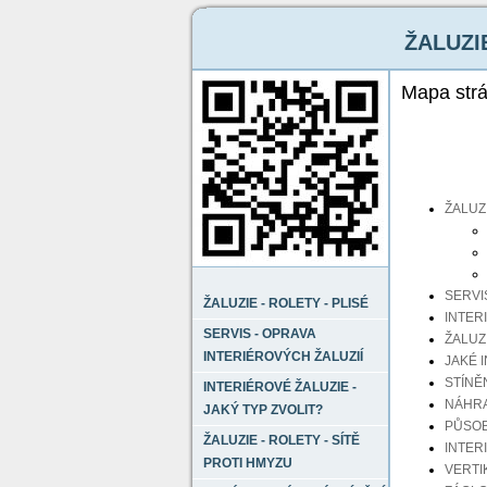
ŽALUZIE
Mapa str
ŽALUZI
SERVI
ŽALUZIE - ROLETY - PLISÉ
INTER
SERVIS - OPRAVA
ŽALUZ
INTERIÉROVÝCH ŽALUZIÍ
JAKÉ 
STÍNĚ
INTERIÉROVÉ ŽALUZIE -
NÁHRA
JAKÝ TYP ZVOLIT?
PŮSOB
ŽALUZIE - ROLETY - SÍTĚ
INTER
PROTI HMYZU
VERTI