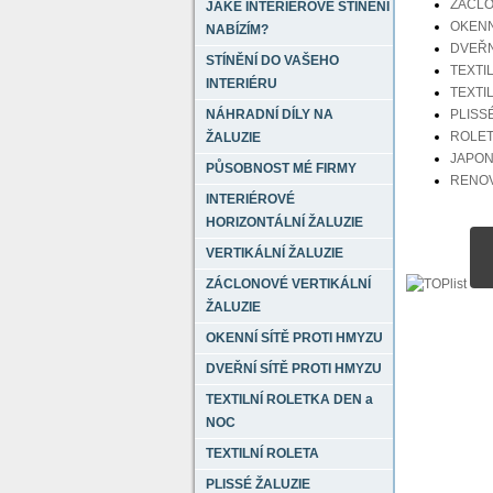
ZÁCLO
JAKÉ INTERIÉROVÉ STÍNĚNÍ
OKENN
NABÍZÍM?
DVEŘN
STÍNĚNÍ DO VAŠEHO
TEXTI
INTERIÉRU
TEXTI
PLISS
NÁHRADNÍ DÍLY NA
ROLET
ŽALUZIE
JAPON
PŮSOBNOST MÉ FIRMY
RENO
INTERIÉROVÉ
HORIZONTÁLNÍ ŽALUZIE
VERTIKÁLNÍ ŽALUZIE
ZÁCLONOVÉ VERTIKÁLNÍ
ŽALUZIE
OKENNÍ SÍTĚ PROTI HMYZU
DVEŘNÍ SÍTĚ PROTI HMYZU
TEXTILNÍ ROLETKA DEN a
NOC
TEXTILNÍ ROLETA
PLISSÉ ŽALUZIE