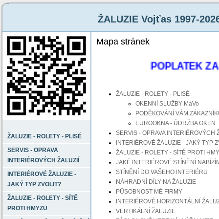
ŽALUZIE Vojťas 1997-202
Mapa stránek
POPLATEK ZA Z
ŽALUZIE - ROLETY - PLISÉ
OKENNÍ SLUŽBY MaVo
PODĚKOVÁNÍ VÁM ZÁKAZNÍ
EUROOKNA - ÚDRŽBA OKEN
SERVIS - OPRAVA INTERIÉROVÝCH Ž
ŽALUZIE - ROLETY - PLISÉ
INTERIÉROVÉ ŽALUZIE - JAKÝ TYP Z
SERVIS - OPRAVA
ŽALUZIE - ROLETY - SÍTĚ PROTI HM
INTERIÉROVÝCH ŽALUZIÍ
JAKÉ INTERIÉROVÉ STÍNĚNÍ NABÍZÍ
STÍNĚNÍ DO VAŠEHO INTERIÉRU
INTERIÉROVÉ ŽALUZIE -
NÁHRADNÍ DÍLY NA ŽALUZIE
JAKÝ TYP ZVOLIT?
PŮSOBNOST MÉ FIRMY
ŽALUZIE - ROLETY - SÍTĚ
INTERIÉROVÉ HORIZONTÁLNÍ ŽALUZ
PROTI HMYZU
VERTIKÁLNÍ ŽALUZIE